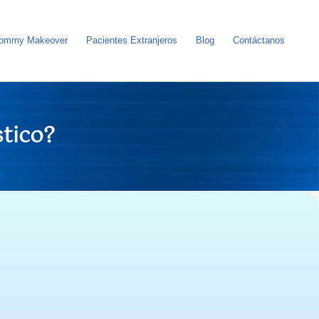
ommy Makeover
Pacientes Extranjeros
Blog
Contáctanos
stico?