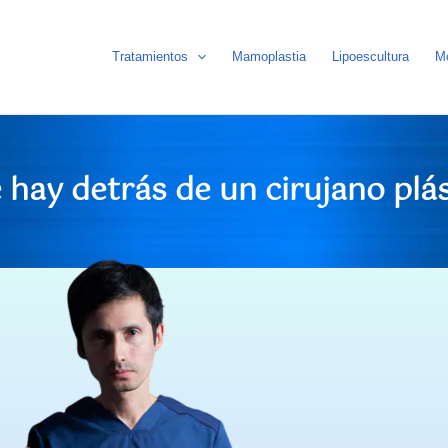
Tratamientos
Mamoplastia
Lipoescultura
M
 hay detrás de un cirujano plá