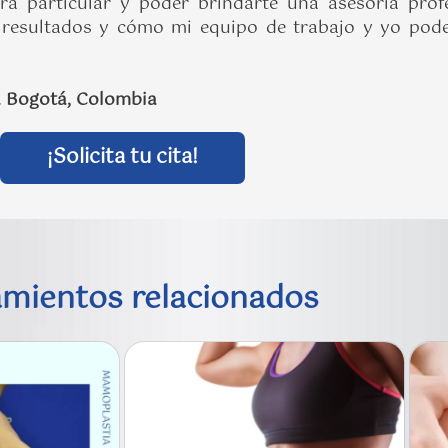
a particular y poder brindarte una asesoría profe
les resultados y cómo mi equipo de trabajo y yo po
o. Bogotá, Colombia
¡Solicita tu cita!
amientos relacionados​